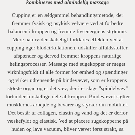
kombineres med almindelig massage
Cupping er en ældgammel behandlingsmetode, der
fremmer fysisk og psykisk velvære ved at forbedre
balancen i kroppen og fremme livsenergiens strømme.
Mere naturvidenskabeligt forklares effekten ved at
cupping øger blodcirkulationen, udskiller affaldsstoffer,
afspænder og derved fremmer kroppens naturlige
helingsprocesser. Massage med sugekopper er meget
virkningsfuldt til alle former for ømhed og spændinger
og virker udrensende på bindevævet, som er kroppens
største organ og er det væv, der i et slags "spindelvæv"
forbinder forskellige dele af kroppen. Bindevævet støtter
musklernes arbejde og bevarer og styrker din mobilitet.
Det består af collagen, elastin og vand og det er derfor
væskefyldt og elastisk. Ved at placere sugekopperne på
huden og lave vacuum, bliver vævet først strakt, så