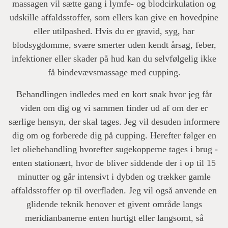
massagen vil sætte gang i lymfe- og blodcirkulation og
udskille affaldsstoffer, som ellers kan give en hovedpine
eller utilpashed. Hvis du er gravid, syg, har
blodsygdomme, svære smerter uden kendt årsag, feber,
infektioner eller skader på hud kan du selvfølgelig ikke
få bindevævsmassage med cupping.
Behandlingen indledes med en kort snak hvor jeg får
viden om dig og vi sammen finder ud af om der er
særlige hensyn, der skal tages. Jeg vil desuden informere
dig om og forberede dig på cupping. Herefter følger en
let oliebehandling hvorefter sugekopperne tages i brug -
enten stationært, hvor de bliver siddende der i op til 15
minutter og går intensivt i dybden og trækker gamle
affaldsstoffer op til overfladen. Jeg vil også anvende en
glidende teknik henover et givent område langs
meridianbanerne enten hurtigt eller langsomt, så