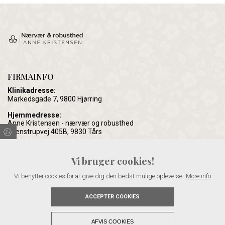
FIRMAINFO
Klinikadresse:
Markedsgade 7, 9800 Hjørring
Hjemmedresse:
Anne Kristensen - nærvær og robusthed
Svenstrupvej 405B, 9830 Tårs
CVR:
40886095
Vi bruger cookies!
KONTAKT
Vi benytter cookies for at give dig den bedst mulige oplevelse.
More info
Telefon:
22 57 45 16
ACCEPTER COOKIES
Email:
info@anne-kristensen.dk
AFVIS COOKIES