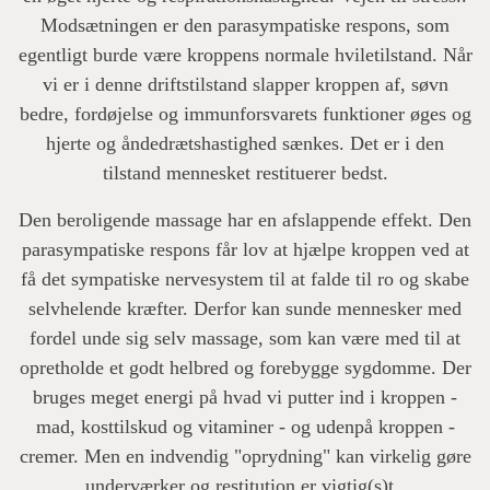
Modsætningen er den parasympatiske respons, som
egentligt burde være kroppens normale hviletilstand. Når
vi er i denne driftstilstand slapper kroppen af, søvn
bedre, fordøjelse og immunforsvarets funktioner øges og
hjerte og åndedrætshastighed sænkes. Det er i den
tilstand mennesket restituerer bedst.
Den beroligende massage har en afslappende effekt. Den
parasympatiske respons får lov at hjælpe kroppen ved at
få det sympatiske nervesystem til at falde til ro og skabe
selvhelende kræfter. Derfor kan sunde mennesker med
fordel unde sig selv massage, som kan være med til at
opretholde et godt helbred og forebygge sygdomme. Der
bruges meget energi på hvad vi putter ind i kroppen -
mad, kosttilskud og vitaminer - og udenpå kroppen -
cremer. Men en indvendig "oprydning" kan virkelig gøre
underværker og restitution er vigtig(s)t.