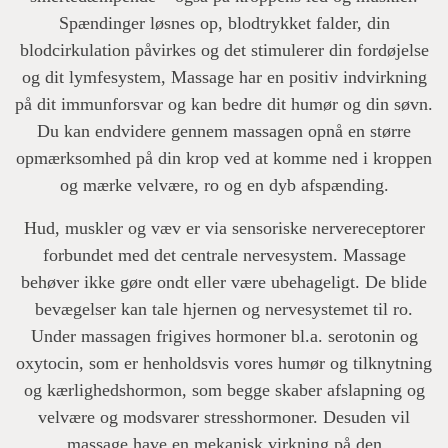
Spændinger løsnes op, blodtrykket falder, din
blodcirkulation påvirkes og det stimulerer din fordøjelse
og dit lymfesystem, Massage har en positiv indvirkning
på dit immunforsvar og kan bedre dit humør og din søvn.
Du kan endvidere gennem massagen opnå en større
opmærksomhed på din krop ved at komme ned i kroppen
og mærke velvære, ro og en dyb afspænding.
Hud, muskler og væv er via sensoriske nervereceptorer
forbundet med det centrale nervesystem. Massage
behøver ikke gøre ondt eller være ubehageligt. De blide
bevægelser kan tale hjernen og nervesystemet til ro.
Under massagen frigives hormoner bl.a. serotonin og
oxytocin, som er henholdsvis vores humør og tilknytning
og kærlighedshormon, som begge skaber afslapning og
velvære og modsvarer stresshormoner. Desuden vil
massage have en mekanisk virkning på den