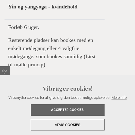
Yin og yangyoga - kvindehold
Forløb 6 uger.
Resterende pladser kan bookes med en
enkelt mødegang eller 4 valgfrie
mødegange, som bookes samtidig (først
til mølle princip)
1 time
Vi bruger cookies!
125,- kr. pr. gang (100 + moms)
Vi benytter cookies for at give dig den bedst mulige oplevelse.
More info
6 ugers forløb 480,- kr. (384+moms)
ACCEPTER COOKIES
4 mødegange 360,- kr. (288+moms)
AFVIS COOKIES
Copyright © 2026 - Anne Kristensen - nærvær og robusthed
, CVR 40886095