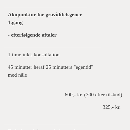
Akupunktur for graviditetsgener
1.gang
- efterfølgende aftaler
1 time inkl. konsultation
45 minutter heraf 25 minutters "egentid"
med nåle
600,- kr. (300 efter tilskud)
325,- kr.