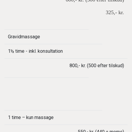
325,- kr.
Gravidmassage
1½ time - inkl. konsultation
800,- kr. (500 efter tilskud)
1 time – kun massage
550,- kr. (440 + moms)