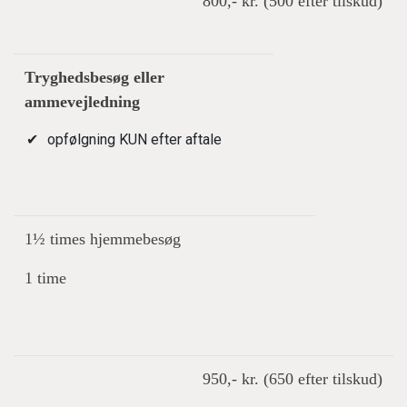
800,- kr. (500 efter tilskud)
Tryghedsbesøg eller
ammevejledning
opfølgning KUN efter aftale
1½ times hjemmebesøg
1 time
950,- kr. (650 efter tilskud)