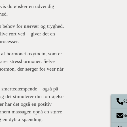
hvis du ønsker en udvendig
hed.
es behov for nærvær og tryghed.
ive rørt ved – giver det en
processer.
e af hormonet oxytocin, som er
arer stresshormoner. Selve
hormon, der sørger for veer når
og smertedæmpende – også på
g det stimulerer din fordøjelse
2
 har det også en positiv
ennem massagen opnå en større
S
 en dyb afspænding.