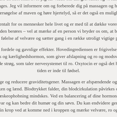
tages. Jeg vil informere om og forberede dig på massagen og 
ersøgelse af maven og høre hjertelyd, så er det også en mulig
entalt for os mennesker hele livet og er med til at dække vor
den berøres – vel at mærke af en person vi bryder os om, at bl
 følelse af velvære og sætter gang i en række utroligt vigtige 
ordele og gavnlige effekter. Hovedingrediensen er frigivels
gs og kærlighedshormon, som giver afslapning og ro og modsv
 strøg, som taler nervesystemet til ro. Oxytocin er også det 
tiden er inde til fødsel.
e og reducere graviditetsgener. Massagen er afspændende 
n og lænd. Blodtrykket falder, din blodcirkulation påvirkes o
væskeophobning mindskes. Ved en balancering af dine hormoner
var og kan bedre dit humør og din søvn. Du kan endvidere g
n krop ved at komme ned i kroppen og mærke velvære, ro og