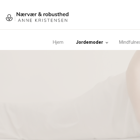
Gå
til
hovedindhold
Hjem
Jordemoder
Mindfulne