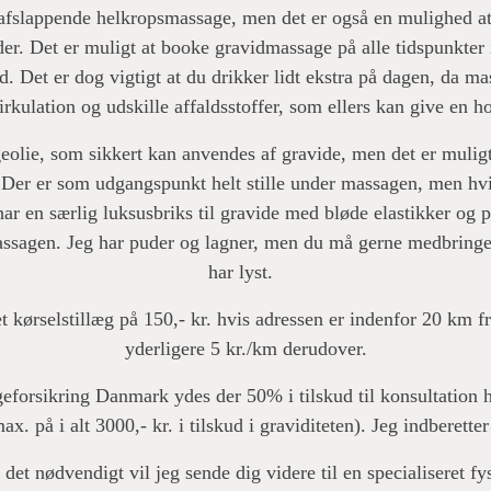
 afslappende helkropsmassage, men det er også en mulighed at
der. Det er muligt at booke gravidmassage på alle tidspunkter 
. Det er dog vigtigt at du drikker lidt ekstra på dagen, da ma
irkulation og udskille affaldsstoffer, som ellers kan give en h
olie, som sikkert kan anvendes af gravide, men det er muligt 
Der er som udgangspunkt helt stille under massagen, men hvi
ar en særlig luksusbriks til gravide med bløde elastikker og p
ssagen. Jeg har puder og lagner, men du må gerne medbringe 
har lyst.
 kørselstillæg på 150,- kr. hvis adressen er indenfor 20 km 
yderligere 5 kr./km derudover.
eforsikring Danmark ydes der 50% i tilskud til konsultation 
x. på i alt 3000,- kr. i tilskud i graviditeten). Jeg indberetter
t nødvendigt vil jeg sende dig videre til en specialiseret fys