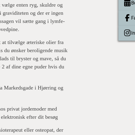
B
 vælge enten ryg, skuldre og
i graviditeten og der er ingen
F
ssagen vil sætte gang i lymfe-
ovedpine.
I
at tilvælge æteriske olier fra
s du ønsker beroligende musik
lads til bryster og mave, så du
2 af dine egne puder hvis du
fra Markedsgade i Hjørring og
hos privat jordemoder med
 elektronisk efter dit besøg
ioterapeut eller osteopat, der