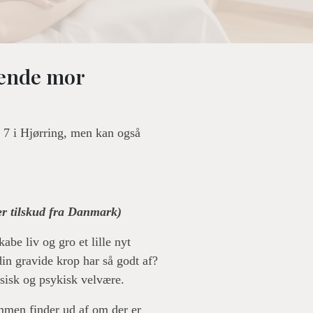
mende mor
7 i Hjørring, men kan også
ter tilskud fra Danmark)
be liv og gro et lille nyt
in gravide krop har så godt af?
sisk og psykisk velvære.
ammen finder ud af om der er