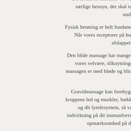
særlige hensyn, der skal 
und
Fysisk berøring er helt fundam
Når vores receptorer på hu
afslappet
Den blide massage har mange f
vores velvære, tilknytnin
massagen er med bløde og blide
Gravidmassage kan forebygg
kroppens led og muskler, bække
og dit lymfesystem, så 
indvirkning på dit immunfors
opmærksomhed på di