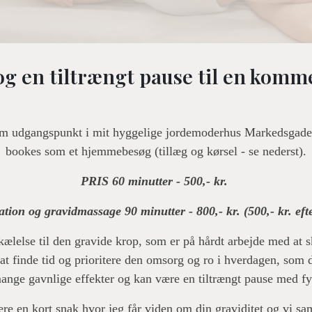
og en tiltrængt pause til en kom
m udgangspunkt i mit hyggelige jordemoderhus Markedsgade 
bookes som et hjemmebesøg (tillæg og kørsel - se nederst).
PRIS 60 minutter - 500,- kr.
tion og gravidmassage 90 minutter - 800,- kr. (500,- kr. ef
ælelse til den gravide krop, som er på hårdt arbejde med at ska
t finde tid og prioritere den omsorg og ro i hverdagen, som d
nge gavnlige effekter og kan være en tiltrængt pause med fy
ære en kort snak hvor jeg får viden om din graviditet og vi s