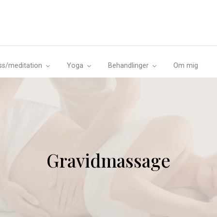
ss/meditation
Yoga
Behandlinger
Om mig
Gravidmassage