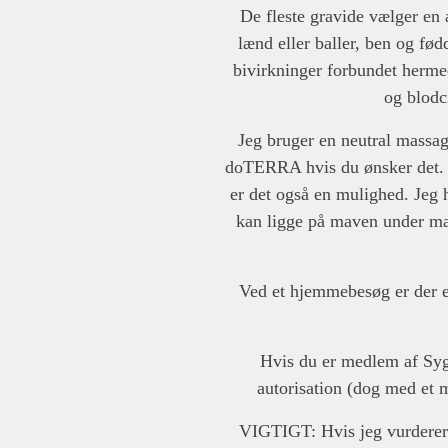
De fleste gravide vælger en
lænd eller baller, ben og fød
bivirkninger forbundet hermed
og blodc
Jeg bruger en neutral massage
doTERRA hvis du ønsker det. 
er det også en mulighed. Jeg h
kan ligge på maven under ma
Ved et hjemmebesøg er der et
Hvis du er medlem af Syg
autorisation (dog med et ma
VIGTIGT: Hvis jeg vurderer de