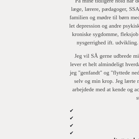
På mine tidligere hold har d
læge, lærere, pædagoger, SSA
familien og mødre til børn med
let depression og andre psykis
kroniske sygdomme, fleksjob 
nysgerrighed ift. udvikling
Jeg vil SÅ gerne udbrede min
lever et helt almindeligt hverd
jeg "genfandt" og "flyttede ne
selv og min krop. Jeg lærte 
arbejdede med at kende og ac
s