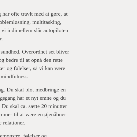
 har ofte travlt med at gøre, at
oblemløsning, multitasking,
 vi indimellem slår autopiloten
er.
 sundhed. Overordnet set bliver
og bedre til at opnå den rette
er og følelser, så vi kan være
f mindfulness.
ng. Du skal blot medbringe en
ingsgang har et nyt emne og du
 Du skal ca. sætte 20 minutter
ommer til at være en øjenåbner
 relationer.
emønstre, følelser og