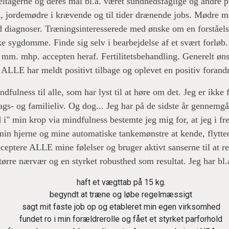
eltagerne og deres mål bl.a. været sundhedsfaglige og andre 
, jordemødre i krævende og til tider drænende jobs. Mødre 
 diagnoser. Træningsinteresserede med ønske om en forståelse
ke sygdomme. Finde sig selv i bearbejdelse af et svært forløb
mm. mhp. accepten heraf. Fertilitetsbehandling. Generelt øns
. ALLE har meldt positivt tilbage og oplevet en positiv forandr
dfulness til alle, som har lyst til at høre om det. Jeg er ikk
ags- og familieliv. Og dog... Jeg har på de sidste år gennemgå
d i" min krop via mindfulness bestemte jeg mig for, at jeg i f
min hjerne og mine automatiske tankemønstre at kende, flytte
ceptere ALLE mine følelser og bruger aktivt sanserne til at r
tørre nærvær og en styrket robusthed som resultat. Jeg har bl.
haft et vægttab på 15 kg.
begyndt at træne og løbe regelmæssigt
sagt mit faste job op og etableret min egen virksomhed
fundet ro i min forældrerolle og fået et styrket parforhold