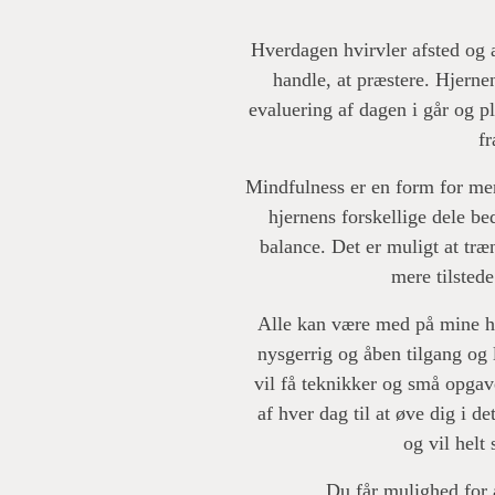
Hverdagen hvirvler afsted og al
handle, at præstere. Hjern
evaluering af dagen i går og p
fr
Mindfulness er en form for men
hjernens forskellige dele bed
balance. Det er muligt at træ
mere tilstede
Alle kan være med på mine ho
nysgerrig og åben tilgang og 
vil få teknikker og små opgav
af hver dag til at øve dig i 
og vil helt
Du får mulighed for 