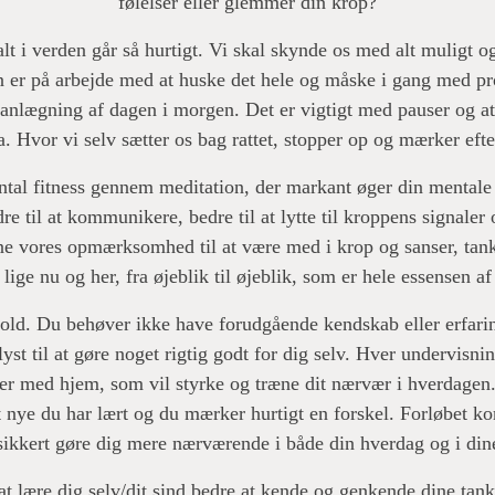
følelser eller glemmer din krop?
t i verden går så hurtigt. Vi skal skynde os med alt muligt og
en er på arbejde med at huske det hele og måske i gang med pr
lanlægning af dagen i morgen. Det er vigtigt med pauser og at
a. Hvor vi selv sætter os bag rattet, stopper op og mærker eft
tal fitness gennem meditation, der markant øger din mentale
re til at kommunikere, bedre til at lytte til kroppens signaler 
ne vores opmærksomhed til at være med i krop og sanser, tank
 lige nu og her, fra øjeblik til øjeblik, som er hele essensen a
ld. Du behøver ikke have forudgående kendskab eller erfari
lyst til at gøre noget rigtig godt for dig selv. Hver undervisn
er med hjem, som vil styrke og træne dit nærvær i hverdagen.
det nye du har lært og du mærker hurtigt en forskel. Forløbet k
 sikkert gøre dig mere nærværende i både din hverdag og i dine
at lære dig selv/dit sind bedre at kende og genkende dine tank