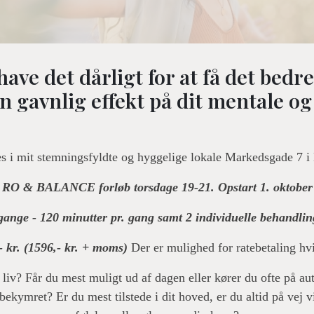
have det dårligt for at få det bedr
en gavnlig effekt på dit mentale og
s i mit stemningsfyldte og hyggelige lokale Markedsgade 7 i 
RO & BALANCE forløb torsdage 19-21. Opstart 1. oktober
ange - 120 minutter pr. gang samt 2 individuelle behandling
- kr. (1596,- kr. + moms)
Der er mulighed for ratebetaling hv
 liv? Får du mest muligt ud af dagen eller kører du ofte på au
bekymret? Er du mest tilstede i dit hoved, er du altid på vej vi