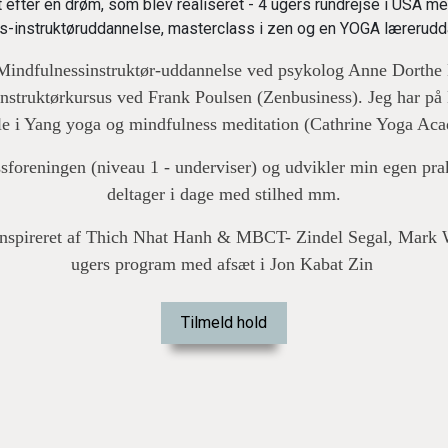
t efter en drøm, som blev realiseret - 4 ugers rundrejse i USA 
s-instruktøruddannelse, masterclass i zen og en YOGA lærerudd
 Mindfulnessinstruktør-uddannelse ved psykolog Anne Dorthe 
instruktørkursus ved Frank Poulsen (Zenbusiness). Jeg har på 
le i Yang yoga og mindfulness meditation (Cathrine Yoga Ac
foreningen (niveau 1 - underviser) og udvikler min egen praksi
deltager i dage med stilhed mm.
 inspireret af Thich Nhat Hanh & MBCT- Zindel Segal, Mark 
ugers program med afsæt i Jon Kabat Zin
Tilmeld hold