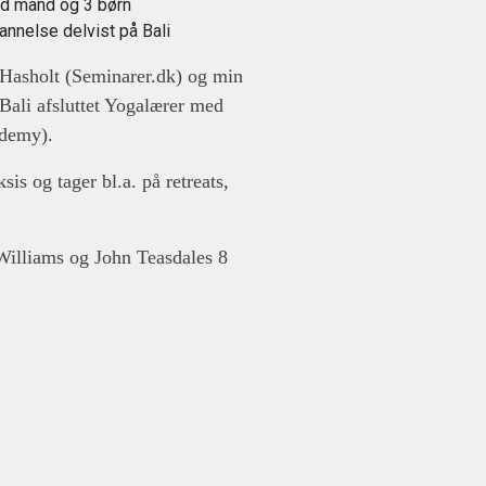
med mand og 3 børn
annelse delvist på Bali
Hasholt (Seminarer.dk) og min
Bali afsluttet Yogalærer med
ademy).
s og tager bl.a. på retreats,
Williams og John Teasdales 8