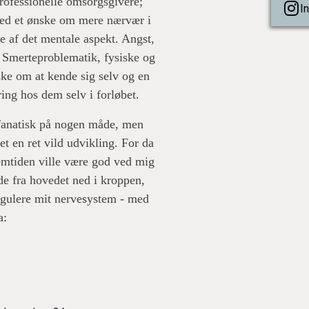
professionelle omsorgsgivere;
I
med et ønske om mere nærvær i
 af det mentale aspekt. Angst,
. Smerteproblematik, fysiske og
ke om at kende sig selv og en
ing hos dem selv i forløbet.
e fanatisk på nogen måde, men
et en ret vild udvikling. For da
remtiden ville være god ved mig
de fra hovedet ned i kroppen,
egulere mit nervesystem - med
a: