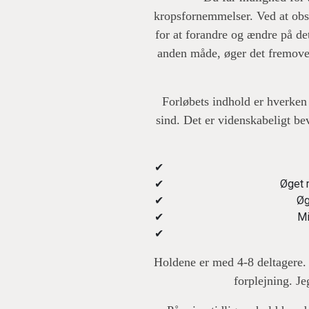
kropsfornemmelser. Ved at obse
for at forandre og ændre på de
anden måde, øger det fremover
Forløbets indhold er hverken 
sind. Det er videnskabeligt be
Øget 
Øg
Mi
Holdene er med 4-8 deltagere. 
forplejning. J