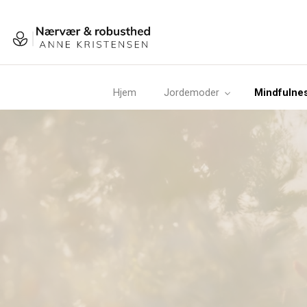
Gå
til
hovedindhold
Hjem
Jordemoder
Mindfulnes