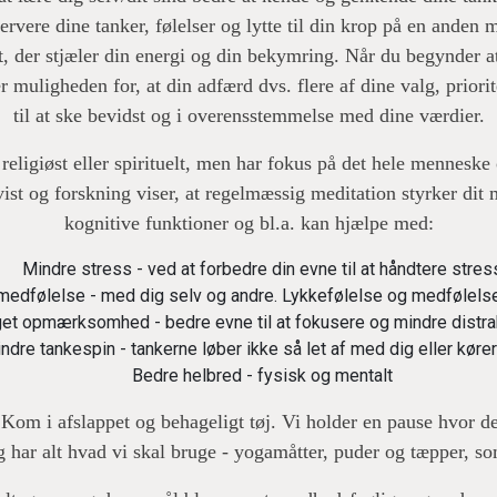
rvere dine tanker, følelser og lytte til din krop på en anden
t, der stjæler din energi og din bekymring. Når du begynder at 
 muligheden for, at din adfærd dvs. flere af dine valg, prior
til at ske bevidst og i overensstemmelse med dine værdier.
religiøst eller spirituelt, men har fokus på det hele mennes
vist og forskning viser, at regelmæssig meditation styrker dit 
kognitive funktioner og bl.a. kan hjælpe med:
Mindre stress - ved at forbedre din evne til at håndtere stres
medfølelse - med dig selv og andre. Lykkefølelse og medfølels
et opmærksomhed - bedre evne til at fokusere og mindre distra
ndre tankespin - tankerne løber ikke så let af med dig eller kører
Bedre helbred - fysisk og mentalt
Kom i afslappet og behageligt tøj. Vi holder en pause hvor der
eg har alt hvad vi skal bruge - yogamåtter, puder og tæpper, s