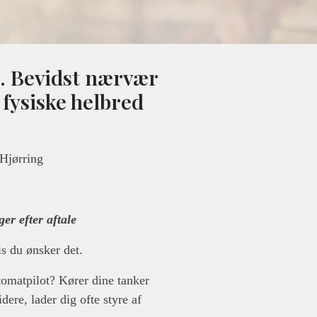
e. Bevidst nærvær
 fysiske helbred
Hjørring
er efter aftale
is du ønsker det.
tomatpilot? Kører dine tanker
dere, lader dig ofte styre af