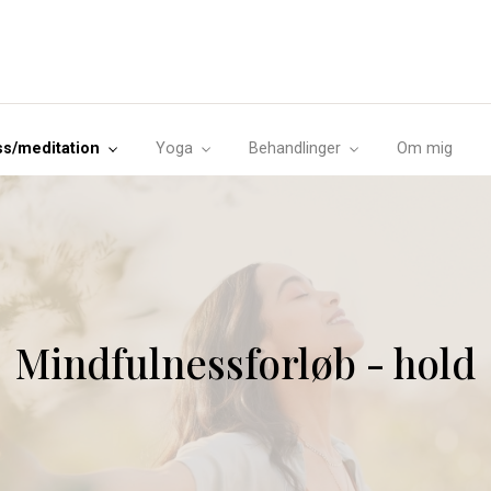
s/meditation
Yoga
Behandlinger
Om mig
Mindfulnessforløb - hold