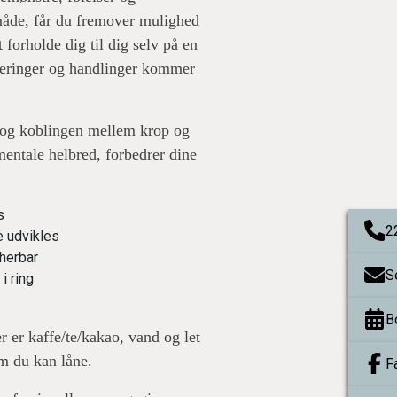
 måde, får du fremover mulighed
forholde dig til dig selv på en
iteringer og handlinger kommer
ke og koblingen mellem krop og
mentale helbred, forbedrer dine
s
2
e udvikles
herbar
S
 i ring
B
 er kaffe/te/kakao, vand og let
om du kan låne.
F