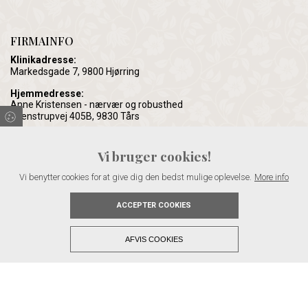
FIRMAINFO
Klinikadresse:
Markedsgade 7, 9800 Hjørring
Hjemmedresse:
Anne Kristensen - nærvær og robusthed
Svenstrupvej 405B, 9830 Tårs
CVR:
40886095
Vi bruger cookies!
KONTAKT
Vi benytter cookies for at give dig den bedst mulige oplevelse.
More info
Telefon:
22 57 45 16
ACCEPTER COOKIES
Email:
info@anne-kristensen.dk
AFVIS COOKIES
Copyright © 2026 - Anne Kristensen - nærvær og robusthed
, CVR 40886095