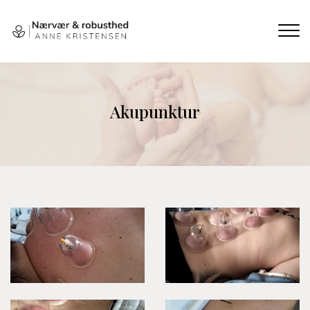
Gå
til
hovedindhold
Akupunktur