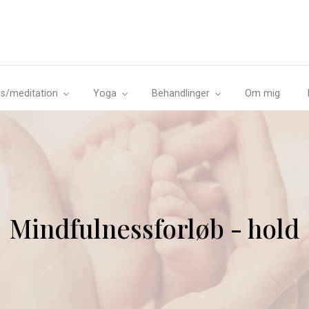
s/meditation
Yoga
Behandlinger
Om mig
Mindfulnessforløb - hold