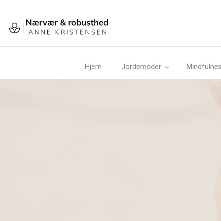
Gå
til
hovedindhold
Hjem
Jordemoder
Mindfulnes